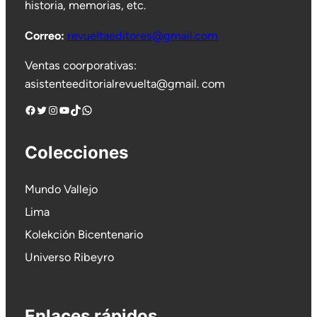
historia, memorias, etc.
Correo:
revueltaeditores@gmail.com
Ventas coorporativas:
asistenteeditorialrevuelta@gmail. com
Facebook
Twitter
Instagram
YouTube
TikTok
WhatsApp
Colecciones
Mundo Vallejo
Lima
Kolekción Bicentenario
Universo Ribeyro
Enlaces rápidos