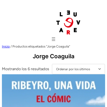
Inicio
/ Productos etiquetados “Jorge Coaguila”
Jorge Coaguila
Ordenado
Mostrando los 6 resultados
por
los
últimos